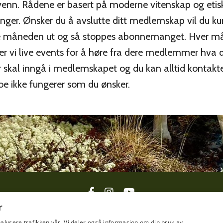
enn. Rådene er basert på moderne vitenskap og etis
nger. Ønsker du å avslutte ditt medlemskap vil du ku
e måneden ut og så stoppes abonnemanget. Hver m
er vi live events for å høre fra dere medlemmer hva 
 skal inngå i medlemskapet og du kan alltid kontakt
oe ikke fungerer som du ønsker.
r
Om oss
Kontakt
Personvern
Medlemsvilkår
alysere trafikken vår. Vi deler også informasjon om din bruk av