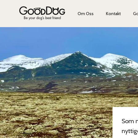
Om Oss
Kontakt
G
Som m
nytti