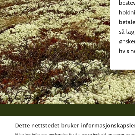
bestev
holdni
betal
så lag
ønsker
hvis n
Dette nettstedet bruker informasjonskapsle
Vi bruker informasjonskapsler for å tilpasse innhold, annonser og an