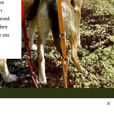
ke
n
åned
dere
e oss
×