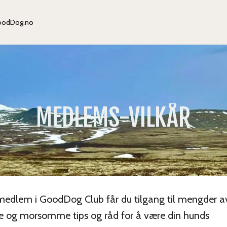
oodDog.no
MEDLEMS-
VILKÅR
edlem i GoodDog Club får du tilgang til mengder a
ge og morsomme tips og råd for å være din hunds