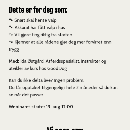
Dette er for deg som:
🐾 Snart skal hente valp
🐾 A
kkurat har fått valp i hus
🐾 V
il gjøre ting riktig fra starten
🐾 K
jenner at alle rådene gjør deg mer forvirret enn
trygg
Med:
Ida Østgård. Atferdsspesialist, instruktør og
utvikler av kurs hos GoodDog
Kan du ikke delta live? Ingen problem.
Du får opptaket tilgjengelig i hele 3 måneder så du kan
se når det passer.
Webinaret starter 13. aug 12:00