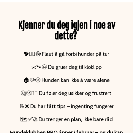
Kjenner du deg igjen i noe av
dette?
🐕🚶‍♂️😳 Flaut å gå forbi hunder på tur
✂️🐾😬 Du gruer deg til kloklipp
🏠🐶😢 Hunden kan ikke å være alene
🤔😔🙋‍♀️ Du føler deg usikker og frustrert
📝❌ Du har fått tips – ingenting fungerer
🗺️✅🚀 Du trenger en plan, ikke bare råd
Hundeklubben PRO åpner i februar – og du kan